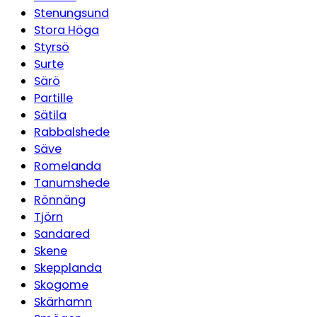
Stenungsund
Stora Höga
Styrsö
Surte
Särö
Partille
Sätila
Rabbalshede
Säve
Romelanda
Tanumshede
Rönnäng
Tjörn
Sandared
Skene
Skepplanda
Skogome
Skärhamn