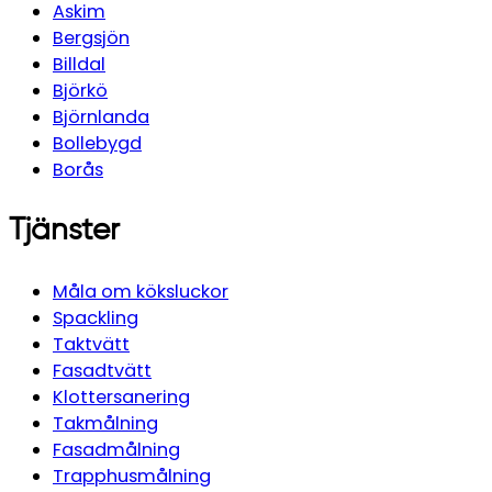
Askim
Bergsjön
Billdal
Björkö
Björnlanda
Bollebygd
Borås
Tjänster
Måla om köksluckor
Spackling
Taktvätt
Fasadtvätt
Klottersanering
Takmålning
Fasadmålning
Trapphusmålning