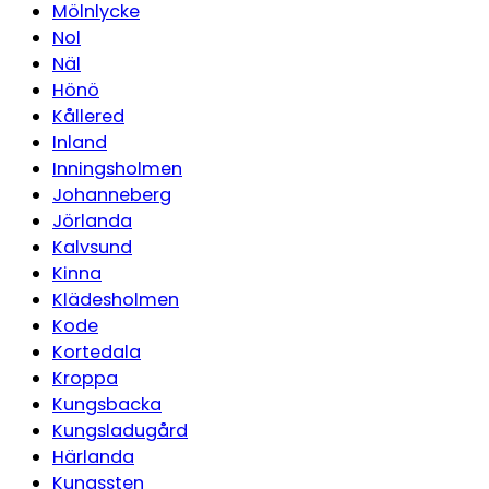
Mölnlycke
Nol
Näl
Hönö
Kållered
Inland
Inningsholmen
Johanneberg
Jörlanda
Kalvsund
Kinna
Klädesholmen
Kode
Kortedala
Kroppa
Kungsbacka
Kungsladugård
Härlanda
Kungssten