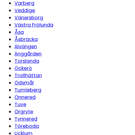
Varberg
Veddige
Vänersborg
Västra Frölunda
Åsa
Åsbräcka
Älvängen
Änggården
Torslanda
Öckerö
Trollhättan
Ödsmål
Tumleberg
Önnered
Tuve
Örgryte
Tynnered
Töreboda
Ucklum