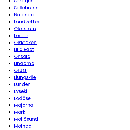
Smögen
Sollebrunn
Nödinge
Landvetter
Olofstorp
Lerum
Olskroken
Lilla Edet
Onsala
Lindome
Orust
Ljungskile
Lunden
Lysekil
Lödöse
Majorna
Mark
Mollösund
Mölndal