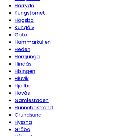
Härryda
Kungstornet
Högsbo
Kungälv
Göta
Hammarkullen
Heden
Herrljunga
Hindås
Hisingen
Hjuvik
Hjällbo
Hovås
Gamlestaden
Hunnebostrand
Grundsund
Hyssna
Gråbo