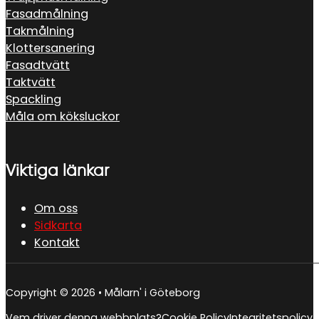
Fasadmålning
Takmålning
Klottersanering
Fasadtvätt
Taktvätt
Spackling
Måla om köksluckor
Viktiga länkar
Om oss
Sidkarta
Kontakt
Copyright © 2026 • Målarn' i Göteborg
Vem driver denna webbplats?
Cookie Policy
Integritetspolicy