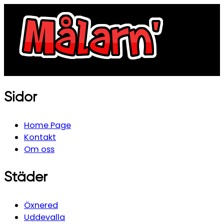
Sidor
Home Page
Kontakt
Om oss
Städer
Öxnered
Uddevalla