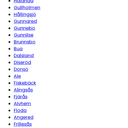
Hålanda
Gullholmen
Hållingsjö
Gunnared
Gunnebo
Gunnilse
Brunnsbo
Bua
Dalsland
Diseröd
Donsö
Ale
Fiskebäck
Alingsås
Fjärås
Alvhem
Floda
Angered
Frillesås