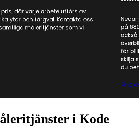
 pris, där varje arbete utförs av
Nedan 
ka ytor och färgval. Kontakta oss
på 680
samtliga måleritjänster som vi
också 
överbl
för bi
skilja
du beh
Ring o
leritjänster i Kode