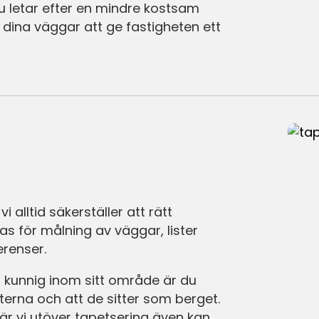
du letar efter en mindre kostsam
dina väggar att ge fastigheten ett
i alltid säkerställer att rätt
s för målning av väggar, lister
erenser.
 kunnig inom sitt område är du
erna och att de sitter som berget.
 där vi utöver tapetsering även kan