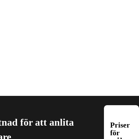
nad för att anlita
Priser
för
are