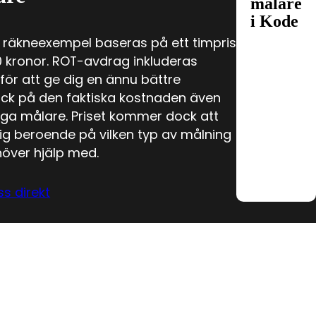
målare
i Kode
räkneexempel baseras på ett timpris
 kronor. ROT-avdrag inkluderas
för att ge dig en ännu bättre
ick på den faktiska kostnaden även
lliga målare. Priset kommer dock att
 sig beroende på vilken typ av målning
över hjälp med.
ss direkt