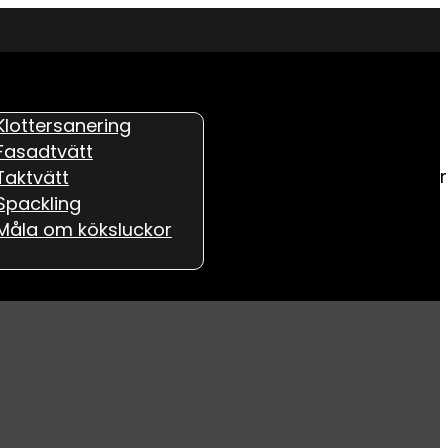
Klottersanering
Fasadtvätt
Offertfö
Taktvätt
Spackling
Måla om köksluckor