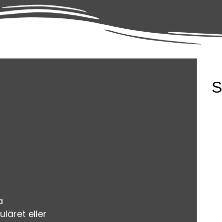
S
a
uläret eller