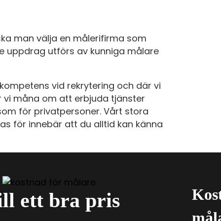
 ska man välja en målerifirma som
rje uppdrag utförs av kunniga målare
kompetens vid rekrytering och där vi
r vi måna om att erbjuda tjänster
om för privatpersoner. Vårt stora
as för innebär att du alltid kan känna
Kost
ll ett bra pris
mål