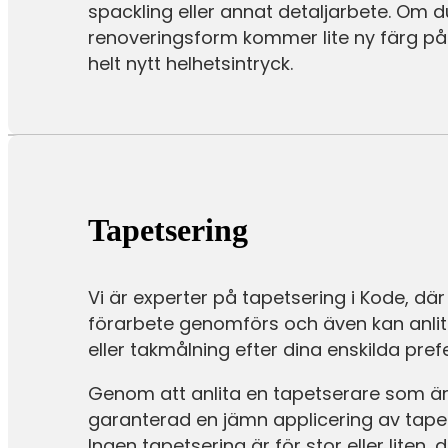
spackling eller annat detaljarbete. Om 
renoveringsform kommer lite ny färg på 
helt nytt helhetsintryck.
Tapetsering
Vi är experter på tapetsering i Kode, där v
förarbete genomförs och även kan anlita
eller takmålning efter dina enskilda pref
Genom att anlita en tapetserare som är
garanterad en jämn applicering av tapet
Ingen tapetsering är för stor eller liten,