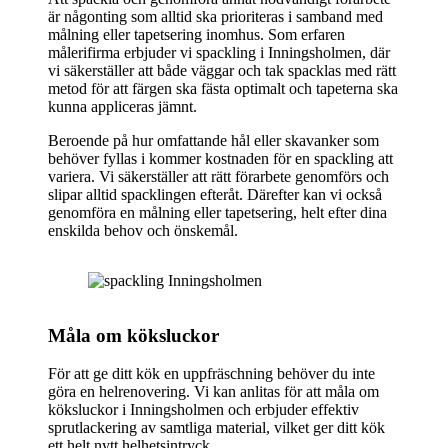
är någonting som alltid ska prioriteras i samband med
målning eller tapetsering inomhus. Som erfaren
målerifirma erbjuder vi spackling i Inningsholmen, där
vi säkerställer att både väggar och tak spacklas med rätt
metod för att färgen ska fästa optimalt och tapeterna ska
kunna appliceras jämnt.
Beroende på hur omfattande hål eller skavanker som
behöver fyllas i kommer kostnaden för en spackling att
variera. Vi säkerställer att rätt förarbete genomförs och
slipar alltid spacklingen efteråt. Därefter kan vi också
genomföra en målning eller tapetsering, helt efter dina
enskilda behov och önskemål.
Måla om köksluckor
För att ge ditt kök en uppfräschning behöver du inte
göra en helrenovering. Vi kan anlitas för att måla om
köksluckor i Inningsholmen och erbjuder effektiv
sprutlackering av samtliga material, vilket ger ditt kök
ett helt nytt helhetsintryck.