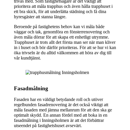
trivas med. Som fastighetsägare är det viktigt att
prioritera att måla trapphus och även hålla trapphuset i
ett bra skick, för att underlätta städning och få dina
hyresgäster att stanna längre.
Beroende på fastighetens behov kan vi måla både
väggar och tak, genomföra en fönsterrenovering och
även måla dörrar för att skapa ett enhetligt utrymme.
Trapphuset är trots allt det första man ser när man kliver
in i huset och bör därför prioriteras. För att se hur vi kan
öka trivseln är du alltid välkommen att höra av dig till
vår kundtjänst.
Fasadmålning
Fasaden har en väldigt betydande roll och utöver
regelbunden fasadrenovering är det också viktigt att
måla fasaden med jämna mellanrum för att den ska ge
optimalt skydd. En annan fördel med att boka in en
fasadmålning i Inningsholmen är att det förbättrar
utseendet på fastighetshuset avsevärt.