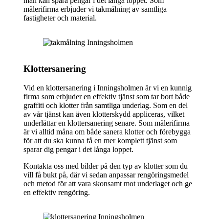
man kan spara pengar i det långa loppet. Som
målerifirma erbjuder vi takmålning av samtliga
fastigheter och material.
Klottersanering
Vid en klottersanering i Inningsholmen är vi en kunnig
firma som erbjuder en effektiv tjänst som tar bort både
graffiti och klotter från samtliga underlag. Som en del
av vår tjänst kan även klotterskydd appliceras, vilket
underlättar en klottersanering senare. Som målerifirma
är vi alltid måna om både sanera klotter och förebygga
för att du ska kunna få en mer komplett tjänst som
sparar dig pengar i det långa loppet.
Kontakta oss med bilder på den typ av klotter som du
vill få bukt på, där vi sedan anpassar rengöringsmedel
och metod för att vara skonsamt mot underlaget och ge
en effektiv rengöring.