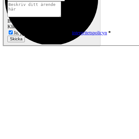
Bilder / Filer
Klicka här för att lägga till
Ja, jag har läst och accepterar
intergritetspolicyn
*
Skicka