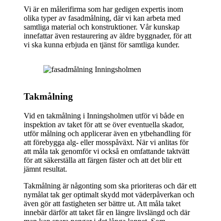
Vi är en målerifirma som har gedigen expertis inom
olika typer av fasadmålning, där vi kan arbeta med
samtliga material och konstruktioner. Vår kunskap
innefattar även restaurering av äldre byggnader, för att
vi ska kunna erbjuda en tjänst för samtliga kunder.
Takmålning
Vid en takmålning i Inningsholmen utför vi både en
inspektion av taket för att se över eventuella skador,
utför målning och applicerar även en ytbehandling för
att förebygga alg- eller mosspåväxt. När vi anlitas för
att måla tak genomför vi också en omfattande taktvätt
för att säkerställa att färgen fäster och att det blir ett
jämnt resultat.
Takmålning är någonting som ska prioriteras och där ett
nymålat tak ger optimalt skydd mot väderpåverkan och
även gör att fastigheten ser bättre ut. Att måla taket
innebär därför att taket får en längre livslängd och där