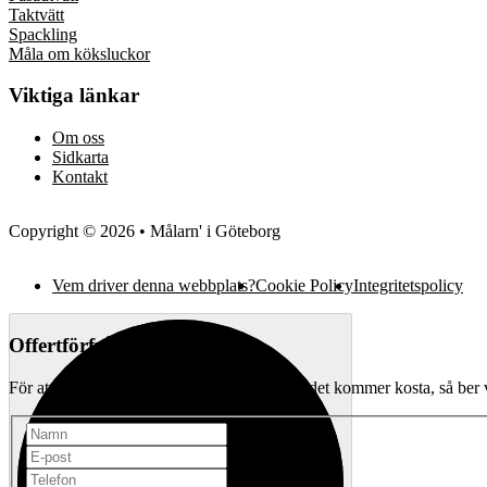
Taktvätt
Spackling
Måla om köksluckor
Viktiga länkar
Om oss
Sidkarta
Kontakt
Copyright © 2026 • Målarn' i Göteborg
Vem driver denna webbplats?
Cookie Policy
Integritetspolicy
Offertförfrågan
För att kunna ge en mer exakt offert på vad det kommer kosta, så ber vi 
Namn
*
E-post
*
Telefon