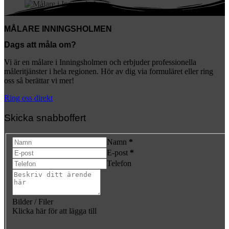
MÅLARE INNINGSHOLMEN
Dags att måla om?
Vi är en målare i Inningsholmen och erbjuder professionella
måleritjänster i hela regionen. Hör av dig via formuläret eller ring
oss så berättar vi mer!
Ring oss direkt
Skicka snabboffert
Namn
*
E-post
*
Telefon
Bilder / Filer
Klicka här för att lägga till