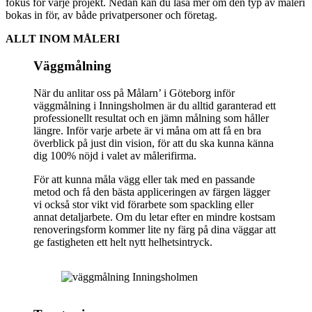
fokus för varje projekt. Nedan kan du läsa mer om den typ av måleri 
bokas in för, av både privatpersoner och företag.
ALLT INOM MÅLERI
Väggmålning
När du anlitar oss på Målarn’ i Göteborg inför
väggmålning i Inningsholmen är du alltid garanterad ett
professionellt resultat och en jämn målning som håller
längre. Inför varje arbete är vi måna om att få en bra
överblick på just din vision, för att du ska kunna känna
dig 100% nöjd i valet av målerifirma.
För att kunna måla vägg eller tak med en passande
metod och få den bästa appliceringen av färgen lägger
vi också stor vikt vid förarbete som spackling eller
annat detaljarbete. Om du letar efter en mindre kostsam
renoveringsform kommer lite ny färg på dina väggar att
ge fastigheten ett helt nytt helhetsintryck.