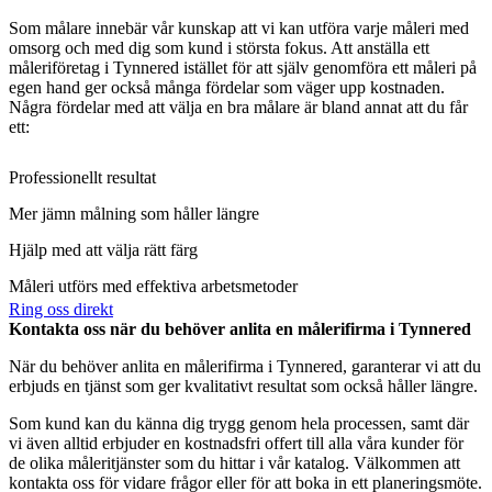
Som målare innebär vår kunskap att vi kan utföra varje måleri med
omsorg och med dig som kund i största fokus. Att anställa ett
måleriföretag i Tynnered istället för att själv genomföra ett måleri på
egen hand ger också många fördelar som väger upp kostnaden.
Några fördelar med att välja en bra målare är bland annat att du får
ett:
Professionellt resultat
Mer jämn målning som håller längre
Hjälp med att välja rätt färg
Måleri utförs med effektiva arbetsmetoder
Ring oss direkt
Kontakta oss när du behöver anlita en målerifirma i Tynnered
När du behöver anlita en målerifirma i Tynnered, garanterar vi att du
erbjuds en tjänst som ger kvalitativt resultat som också håller längre.
Som kund kan du känna dig trygg genom hela processen, samt där
vi även alltid erbjuder en kostnadsfri offert till alla våra kunder för
de olika måleritjänster som du hittar i vår katalog. Välkommen att
kontakta oss för vidare frågor eller för att boka in ett planeringsmöte.