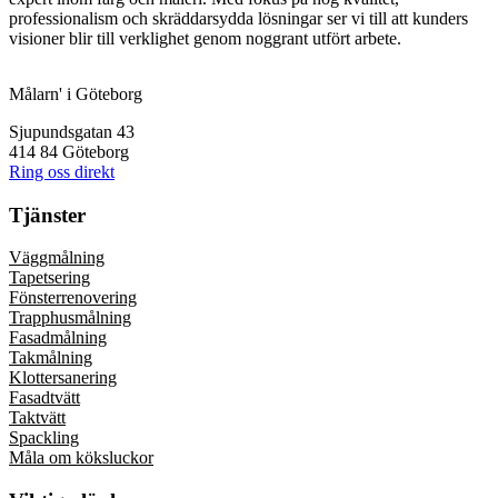
professionalism och skräddarsydda lösningar ser vi till att kunders
visioner blir till verklighet genom noggrant utfört arbete.
Målarn' i Göteborg
Sjupundsgatan 43
414 84 Göteborg
Ring oss direkt
Tjänster
Väggmålning
Tapetsering
Fönsterrenovering
Trapphusmålning
Fasadmålning
Takmålning
Klottersanering
Fasadtvätt
Taktvätt
Spackling
Måla om köksluckor