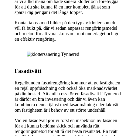
är vi alltid måna om både sanera klotter och förebygga
för att du ska kunna få en mer komplett tjänst som
sparar dig pengar i det långa loppet.
Kontakta oss med bilder på den typ av klotter som du
vill få bukt på, där vi sedan anpassar rengöringsmedel
och metod för att vara skonsamt mot underlaget och ge
en effektiv rengöring.
Fasadtvätt
Regelbunden fasadrengöring kommer att ge fastigheten
en rejäl uppfräschning och också öka marknadsvärdet
på din bostad. Att anlita oss för en fasadtvätt i Tynnered
är därför en bra investering och där vi även kan
kombinera denna tjänst med fasadmålning eller taktvätt
om fastigheten är i behov av ett större underhåll.
Vid en fasadtvätt gör vi först en inspektion av fasaden
för att kunna bedöma skick och använda rätt
rengöringsmetod för att få det bästa resultatet. En tvätt