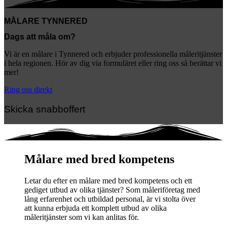
MÅLARE TYNNERED
Dags att måla om?
Vi är en målare i Tynnered och erbjuder professionella måleritjänster
i hela regionen. Hör av dig via formuläret eller ring oss så berättar vi
mer!
Ring oss direkt
Skicka snabboffert
Målare med bred kompetens
Letar du efter en målare med bred kompetens och ett
gediget utbud av olika tjänster? Som måleriföretag med
lång erfarenhet och utbildad personal, är vi stolta över
att kunna erbjuda ett komplett utbud av olika
måleritjänster som vi kan anlitas för.