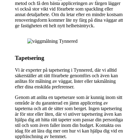
metod och få den bästa appliceringen av färgen lägger
vi också stor vikt vid förarbete som spackling eller
annat detaljarbete. Om du letar efter en mindre kostsam
renoveringsform kommer lite ny färg på dina väggar att
ge fastigheten ett helt nytt helhetsintryck.
Tapetsering
Vi är experter på tapetsering i Tynnered, där vi alltid
säkerställer att rätt förarbete genomförs och även kan
anlitas för målning av väggar, lister eller takmålning
efter dina enskilda preferenser.
Genom att anlita en tapetserare som är kunnig inom sitt
område är du garanterad en jämn applicering av
tapeterna och att de sitter som berget. Ingen tapetsering
är för stor eller liten, där vi utöver tapetsering även kan
hjälpa dig att hitta rätt tapeter som passar din personliga
stil och som även faller inom din budget. Kontakta oss
idag för att lära dig mer om hur vi kan hjälpa dig vid en
uppfräschning av hemmet.