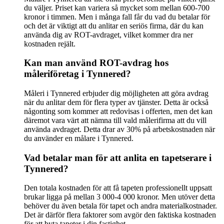
du väljer. Priset kan variera så mycket som mellan 600-700
kronor i timmen. Men i många fall får du vad du betalar för
och det är viktigt att du anlitar en seriös firma, där du kan
använda dig av ROT-avdraget, vilket kommer dra ner
kostnaden rejält.
Kan man använd ROT-avdrag hos
måleriföretag i Tynnered?
Måleri i Tynnered erbjuder dig möjligheten att göra avdrag
när du anlitar dem för flera typer av tjänster. Detta är också
någonting som kommer att redovisas i offerten, men det kan
däremot vara värt att nämna till vald målerifirma att du vill
använda avdraget. Detta drar av 30% på arbetskostnaden när
du använder en målare i Tynnered.
Vad betalar man för att anlita en tapetserare i
Tynnered?
Den totala kostnaden för att få tapeten professionellt uppsatt
brukar ligga på mellan 3 000-4 000 kronor. Men utöver detta
behöver du även betala för tapet och andra materialkostnader.
Det är därför flera faktorer som avgör den faktiska kostnaden
för att byta tapeter i din fastighet.