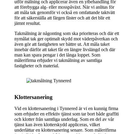
utför målning och applicerar även en ytbehandling för
att förebygga alg- eller mosspåväxt. När vi anlitas för
att måla tak genomför vi också en omfattande taktvätt
för att säkerställa att färgen fäster och att det blir ett
jämnt resultat.
Takmålning är någonting som ska prioriteras och där ett
nymålat tak ger optimalt skydd mot väderpåverkan och
även gör att fastigheten ser bättre ut. Att måla taket
innebär därför att taket får en längre livslängd och där
man kan spara pengar i det långa loppet. Som
målerifirma erbjuder vi takmålning av samtliga
fastigheter och material.
Klottersanering
Vid en klottersanering i Tynnered är vi en kunnig firma
som erbjuder en effektiv tjänst som tar bort både graffiti
och klotter från samtliga underlag. Som en del av vår
tjänst kan även klotterskydd appliceras, vilket
underlättar en klottersanering senare. Som målerifirma