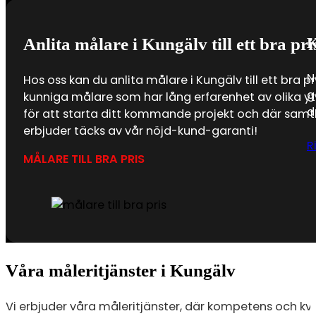
K
Anlita målare i Kungälv till ett bra pri
N
Hos oss kan du anlita målare i Kungälv till ett bra pr
g
kunniga målare som har lång erfarenhet av olika yt
d
för att starta ditt kommande projekt och där samtl
erbjuder täcks av vår nöjd-kund-garanti!
R
MÅLARE TILL BRA PRIS
Våra måleritjänster i Kungälv
Vi erbjuder våra måleritjänster, där kompetens och kvali