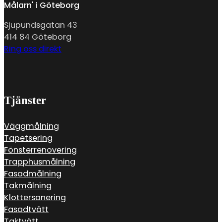
Målarn' i Göteborg
Sjupundsgatan 43
414 84 Göteborg
Ring oss direkt
Tjänster
Väggmålning
Tapetsering
Fönsterrenovering
Trapphusmålning
Fasadmålning
Takmålning
Klottersanering
Fasadtvätt
Taktvätt