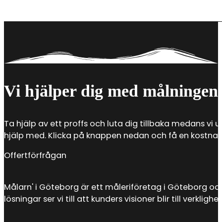
Det är framför allt tre saker som ingår när du anlita
samt hjälp med vilken färg som ska användas. Att anl
Vi hjälper dig med målningen
Ta hjälp av ett proffs och luta dig tillbaka medans vi u
hjälp med. Klicka på knappen nedan och få en kostnadsf
Offertförfrågan
Målarn' i Göteborg är ett måleriföretag i Göteborg oc
lösningar ser vi till att kunders visioner blir till verkl