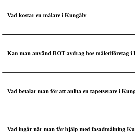
Vad kostar en målare i Kungälv
Målare i Kungälv tar lite olika pris beroende på vilk
Kan man använd ROT-avdrag hos måleriföretag i
du betalar för och det är viktigt att du anlitar en s
Måleri i Kungälv erbjuder dig möjligheten att göra a
Vad betalar man för att anlita en tapetserare i Kun
offerten, men det kan däremot vara värt att nämna t
målare i Kungälv.
Den totala kostnaden för att få tapeten professione
Vad ingår när man får hjälp med fasadmålning K
andra materialkostnader. Det är därför flera faktore