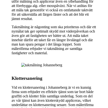
utför målning och applicerar även en ytbehandling för
att förebygga alg- eller mosspåväxt. När vi anlitas för
att måla tak genomför vi också en omfattande taktvätt
för att säkerställa att färgen fäster och att det blir ett
jämnt resultat.
Takmålning är någonting som ska prioriteras och där ett
nymålat tak ger optimalt skydd mot väderpåverkan och
även gör att fastigheten ser bättre ut. Att måla taket
innebär därför att taket får en längre livslängd och där
man kan spara pengar i det långa loppet. Som
målerifirma erbjuder vi takmålning av samtliga
fastigheter och material.
Klottersanering
Vid en klottersanering i Johanneberg är vi en kunnig
firma som erbjuder en effektiv tjänst som tar bort både
graffiti och klotter från samtliga underlag. Som en del
av vår tjänst kan även klotterskydd appliceras, vilket
underlättar en klottersanering senare. Som målerifirma