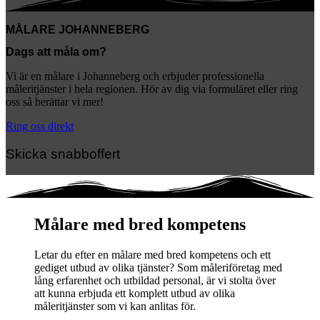
MÅLARE JOHANNEBERG
Dags att måla om?
Vi är en målare i Johanneberg och erbjuder professionella
måleritjänster i hela regionen. Hör av dig via formuläret eller ring
oss så berättar vi mer!
Ring oss direkt
Skicka snabboffert
Målare med bred kompetens
Letar du efter en målare med bred kompetens och ett
gediget utbud av olika tjänster? Som måleriföretag med
lång erfarenhet och utbildad personal, är vi stolta över
att kunna erbjuda ett komplett utbud av olika
måleritjänster som vi kan anlitas för.