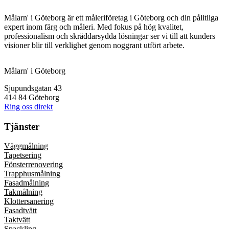
Målarn' i Göteborg är ett måleriföretag i Göteborg och din pålitliga
expert inom färg och måleri. Med fokus på hög kvalitet,
professionalism och skräddarsydda lösningar ser vi till att kunders
visioner blir till verklighet genom noggrant utfört arbete.
Målarn' i Göteborg
Sjupundsgatan 43
414 84 Göteborg
Ring oss direkt
Tjänster
Väggmålning
Tapetsering
Fönsterrenovering
Trapphusmålning
Fasadmålning
Takmålning
Klottersanering
Fasadtvätt
Taktvätt
Spackling