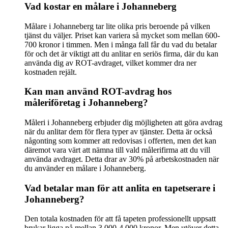
Vad kostar en målare i Johanneberg
Målare i Johanneberg tar lite olika pris beroende på vilken
tjänst du väljer. Priset kan variera så mycket som mellan 600-
700 kronor i timmen. Men i många fall får du vad du betalar
för och det är viktigt att du anlitar en seriös firma, där du kan
använda dig av ROT-avdraget, vilket kommer dra ner
kostnaden rejält.
Kan man använd ROT-avdrag hos
måleriföretag i Johanneberg?
Måleri i Johanneberg erbjuder dig möjligheten att göra avdrag
när du anlitar dem för flera typer av tjänster. Detta är också
någonting som kommer att redovisas i offerten, men det kan
däremot vara värt att nämna till vald målerifirma att du vill
använda avdraget. Detta drar av 30% på arbetskostnaden när
du använder en målare i Johanneberg.
Vad betalar man för att anlita en tapetserare i
Johanneberg?
Den totala kostnaden för att få tapeten professionellt uppsatt
brukar ligga på mellan 3 000-4 000 kronor. Men utöver detta