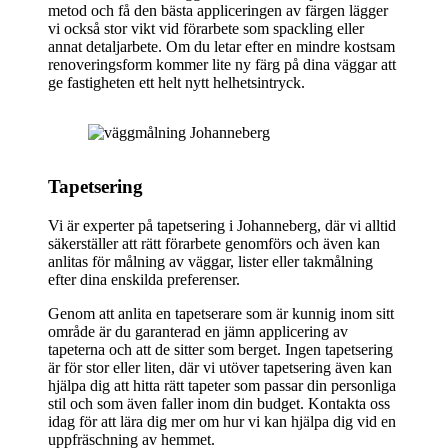
metod och få den bästa appliceringen av färgen lägger
vi också stor vikt vid förarbete som spackling eller
annat detaljarbete. Om du letar efter en mindre kostsam
renoveringsform kommer lite ny färg på dina väggar att
ge fastigheten ett helt nytt helhetsintryck.
Tapetsering
Vi är experter på tapetsering i Johanneberg, där vi alltid
säkerställer att rätt förarbete genomförs och även kan
anlitas för målning av väggar, lister eller takmålning
efter dina enskilda preferenser.
Genom att anlita en tapetserare som är kunnig inom sitt
område är du garanterad en jämn applicering av
tapeterna och att de sitter som berget. Ingen tapetsering
är för stor eller liten, där vi utöver tapetsering även kan
hjälpa dig att hitta rätt tapeter som passar din personliga
stil och som även faller inom din budget. Kontakta oss
idag för att lära dig mer om hur vi kan hjälpa dig vid en
uppfräschning av hemmet.