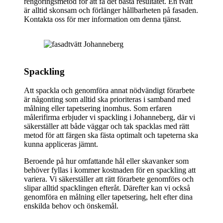
rengöringsmetod för att få det bästa resultatet. En tvätt
är alltid skonsam och förlänger hållbarheten på fasaden.
Kontakta oss för mer information om denna tjänst.
Spackling
Att spackla och genomföra annat nödvändigt förarbete
är någonting som alltid ska prioriteras i samband med
målning eller tapetsering inomhus. Som erfaren
målerifirma erbjuder vi spackling i Johanneberg, där vi
säkerställer att både väggar och tak spacklas med rätt
metod för att färgen ska fästa optimalt och tapeterna ska
kunna appliceras jämnt.
Beroende på hur omfattande hål eller skavanker som
behöver fyllas i kommer kostnaden för en spackling att
variera. Vi säkerställer att rätt förarbete genomförs och
slipar alltid spacklingen efteråt. Därefter kan vi också
genomföra en målning eller tapetsering, helt efter dina
enskilda behov och önskemål.