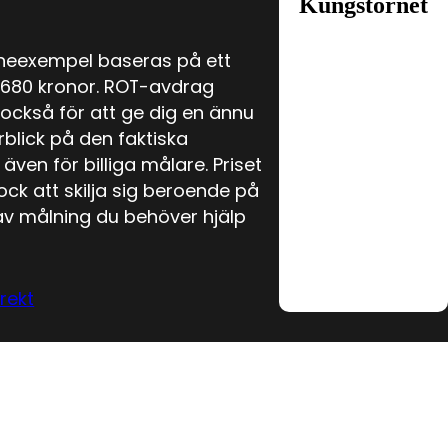
Kungstornet
neexempel baseras på ett
 680 kronor. ROT-avdrag
 också för att ge dig en ännu
rblick på den faktiska
även för billiga målare. Priset
k att skilja sig beroende på
 av målning du behöver hjälp
rekt