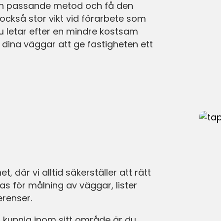
 en passande metod och få den
också stor vikt vid förarbete som
du letar efter en mindre kostsam
dina väggar att ge fastigheten ett
, där vi alltid säkerställer att rätt
s för målning av väggar, lister
erenser.
 kunnig inom sitt område är du