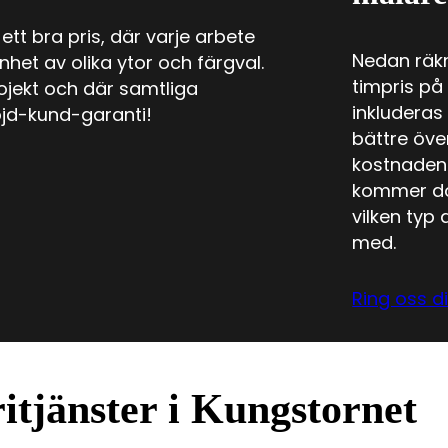
ett bra pris, där varje arbete
Nedan räk
het av olika ytor och färgval.
timpris på
ojekt och där samtliga
inkluderas
öjd-kund-garanti!
bättre öve
kostnaden 
kommer doc
vilken typ
med.
Ring oss di
itjänster i Kungstornet