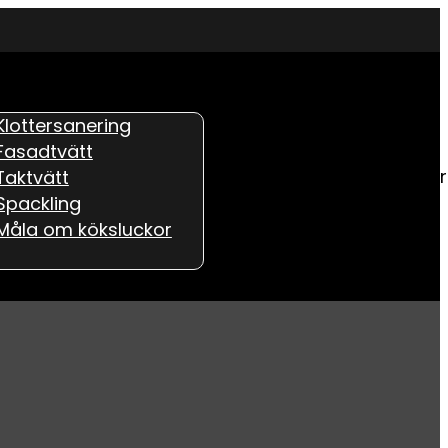
Klottersanering
Fasadtvätt
Offertfö
Taktvätt
Spackling
Måla om köksluckor