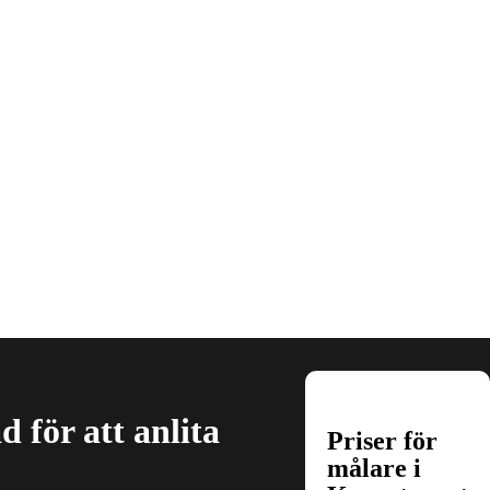
 för att anlita
Priser för
målare i