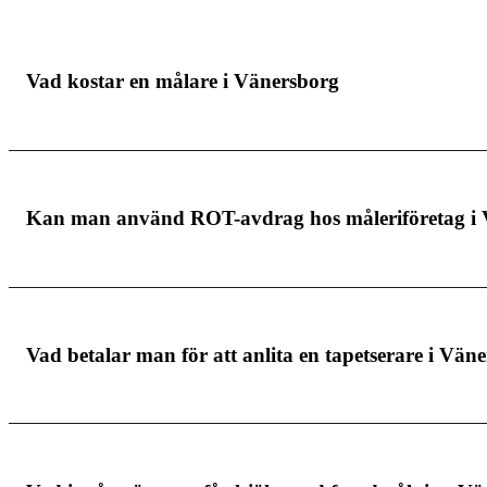
Vad kostar en målare i Vänersborg
Målare i Vänersborg tar lite olika pris beroende på v
Kan man använd ROT-avdrag hos måleriföretag i
vad du betalar för och det är viktigt att du anlitar
Måleri i Vänersborg erbjuder dig möjligheten att gör
Vad betalar man för att anlita en tapetserare i Vän
offerten, men det kan däremot vara värt att nämna t
målare i Vänersborg.
Den totala kostnaden för att få tapeten professione