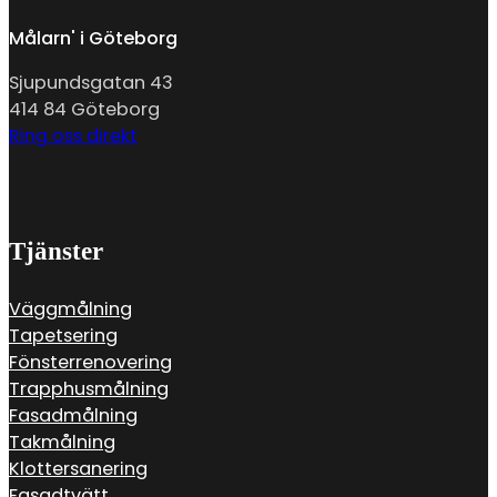
Målarn' i Göteborg
Sjupundsgatan 43
414 84 Göteborg
Ring oss direkt
Tjänster
Väggmålning
Tapetsering
Fönsterrenovering
Trapphusmålning
Fasadmålning
Takmålning
Klottersanering
Fasadtvätt