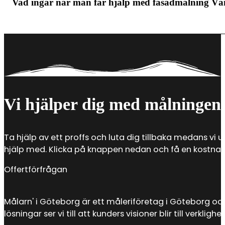
Vad ingår när man får hjälp med fasadmålning Vä
andra materialkostnader. Det är därför flera faktore
Det är framför allt tre saker som ingår när du anlit
alger, samt hjälp med vilken färg som ska användas. 
vädret.
Vi hjälper dig med målningen
Ta hjälp av ett proffs och luta dig tillbaka medans vi u
hjälp med. Klicka på knappen nedan och få en kostnadsf
Offertförfrågan
Målarn' i Göteborg är ett måleriföretag i Göteborg oc
lösningar ser vi till att kunders visioner blir till verkl