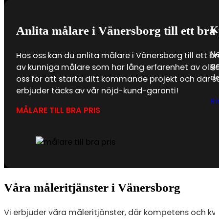
K
Anlita målare i Vänersborg till ett bra 
Ne
Hos oss kan du anlita målare i Vänersborg till ett br
ge
av kunniga målare som har lång erfarenhet av olika
do
oss för att starta ditt kommande projekt och där s
erbjuder täcks av vår nöjd-kund-garanti!
Ri
MÅLARE TILL BRA PRIS
Våra måleritjänster i Vänersborg
Vi erbjuder våra måleritjänster, där kompetens och kvali