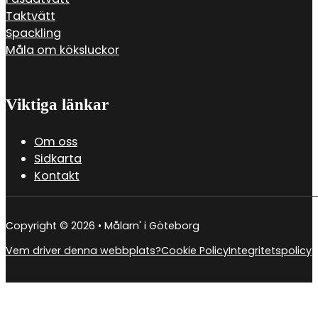
Taktvätt
Spackling
Måla om köksluckor
Viktiga länkar
Om oss
Sidkarta
Kontakt
Copyright © 2026 • Målarn' i Göteborg
Vem driver denna webbplats?
Cookie Policy
Integritetspolicy