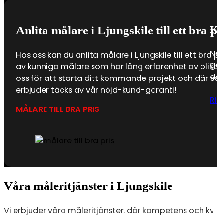
K
Anlita målare i Ljungskile till ett bra p
N
Hos oss kan du anlita målare i Ljungskile till ett bra 
g
av kunniga målare som har lång erfarenhet av olika
d
oss för att starta ditt kommande projekt och där s
erbjuder täcks av vår nöjd-kund-garanti!
R
MÅLARE TILL BRA PRIS
Våra måleritjänster i Ljungskile
Vi erbjuder våra måleritjänster, där kompetens och kvali