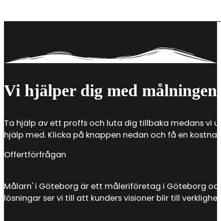
Det är framför allt tre saker som ingår när du anlita
samt hjälp med vilken färg som ska användas. Att anl
Vi hjälper dig med målningen
Ta hjälp av ett proffs och luta dig tillbaka medans vi u
hjälp med. Klicka på knappen nedan och få en kostnadsf
Offertförfrågan
Målarn' i Göteborg är ett måleriföretag i Göteborg oc
lösningar ser vi till att kunders visioner blir till verkl