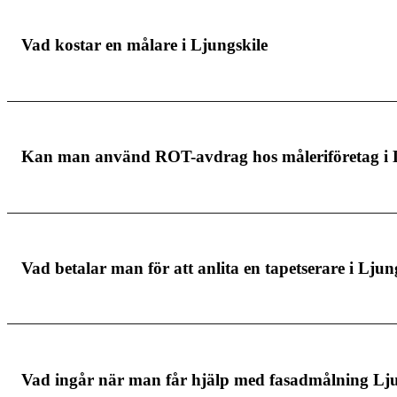
Vad kostar en målare i Ljungskile
Målare i Ljungskile tar lite olika pris beroende på v
Kan man använd ROT-avdrag hos måleriföretag i 
du betalar för och det är viktigt att du anlitar en s
Måleri i Ljungskile erbjuder dig möjligheten att gör
Vad betalar man för att anlita en tapetserare i Ljun
offerten, men det kan däremot vara värt att nämna t
målare i Ljungskile.
Den totala kostnaden för att få tapeten professione
Vad ingår när man får hjälp med fasadmålning Lju
andra materialkostnader. Det är därför flera faktore