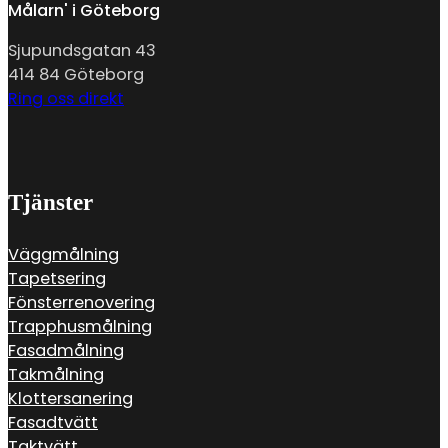
Målarn' i Göteborg
Sjupundsgatan 43
414 84 Göteborg
Ring oss direkt
Tjänster
Väggmålning
Tapetsering
Fönsterrenovering
Trapphusmålning
Fasadmålning
Takmålning
Klottersanering
Fasadtvätt
Taktvätt